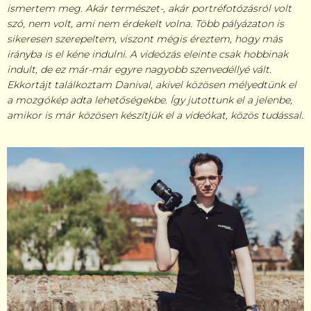
ismertem meg. Akár természet-, akár portréfotózásról volt
szó, nem volt, ami nem érdekelt volna. Több pályázaton is
sikeresen szerepeltem, viszont mégis éreztem, hogy más
irányba is el kéne indulni. A videózás eleinte csak hobbinak
indult, de ez már-már egyre nagyobb szenvedéllyé vált.
Ekkortájt találkoztam Danival, akivel közösen mélyedtünk el
a mozgókép adta lehetőségekbe. Így jutottunk el a jelenbe,
amikor is már közösen készítjük el a videókat, közös tudással.