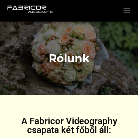
T
O
G
G
L
E
N
Rólunk
A
V
I
G
A
T
I
O
N
A Fabricor Videography
csapata két főből áll: