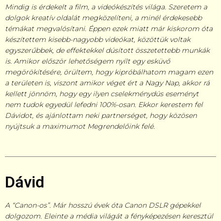
Mindig is érdekelt a film, a videókészítés világa. Szeretem a
dolgok kreatív oldalát megközelíteni, a minél érdekesebb
témákat megvalósítani. Éppen ezek miatt már kiskorom óta
készítettem kisebb-nagyobb videókat, közöttük voltak
egyszerűbbek, de effektekkel dúsított összetettebb munkák
is. Amikor először lehetőségem nyílt egy esküvő
megörökítésére, örültem, hogy kipróbálhatom magam ezen
a területen is, viszont amikor véget ért a Nagy Nap, akkor rá
kellett jönnöm, hogy egy ilyen cselekménydús eseményt
nem tudok egyedül lefedni 100%-osan. Ekkor kerestem fel
Dávidot, és ajánlottam neki partnerséget, hogy közösen
nyújtsuk a maximumot Megrendelőink felé.
Dávid
A “Canon-os”. Már hosszú évek óta Canon DSLR gépekkel
dolgozom. Eleinte a média világát a fényképezésen keresztül