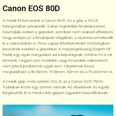
Canon EOS 80D
A másik fő kameránk a Canon 80D. Ez a gép a DSLR
kategóriában jeleskedik. Sokan leginkább fényképezésre
használják ezeket a gépeket, azonban nem szabad elfelejteni,
hogy amilyen jó a fényképek világában, a olyannira emelkedik
ki a videózásban is. Time-Lapse felvétlek kíváló minőségben
készülnek ezekkel a gépekkel. A mélységélesség (Depth Of
Field) egy olyan hangulatot ad a képvilágnak, mintha mi is ott
lennénk. Legyen szó rövidebb, vagy hosszabb videózásról,
nem jelent problémát egyik sem. Objektívek közül
megtalálható a 18-55mm, 17-55mm, 50mm és a 75-300mm is.
A másik gép, mely szintén DSLR, az a Canon EOS 750D.
Tudásban közel egy szinten vannak. Az objektívek és egyéb
kiegészítők itt is mind a két gépen egyaránt használhatóak.