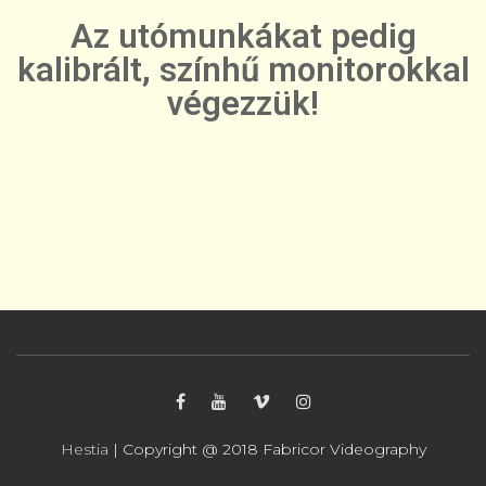
Az utómunkákat pedig
kalibrált, színhű monitorokkal
végezzük!​
Hestia
| Copyright @ 2018 Fabricor Videography