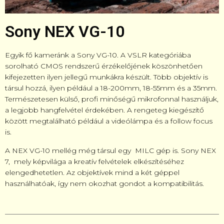
Sony NEX VG-10
Egyik fő kameránk a Sony VG-10. A VSLR kategóriába
sorolható CMOS rendszerű érzékelőjének köszönhetően
kifejezetten ilyen jellegű munkákra készült. Több objektív is
társul hozzá, ilyen például a 18-200mm, 18-55mm és a 35mm.
Természetesen külső, profi minőségű mikrofonnal használjuk,
a legjobb hangfelvétel érdekében. A rengeteg kiegészítő
között megtalálható például a videólámpa és a follow focus
is.
A NEX VG-10 mellég még társul egy MILC gép is. Sony NEX
7, mely képvilága a kreatív felvételek elkészítéséhez
elengedhetetlen. Az objektívek mind a két géppel
használhatóak, így nem okozhat gondot a kompatibilitás.