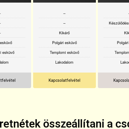
–
–
–
–
Készülődésr
–
Kikérő
Ki
 esküvő
Polgári esküvő
Polgár
i esküvő
Templomi esküvő
Templom
dalom
Lakodalom
Lako
tfelvétel
Kapcsolatfelvétel
Kapcsola
etnétek összeállítani a cs