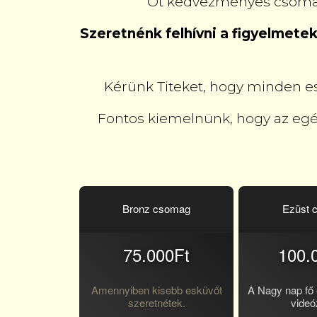
Öt kedvezményes csomagg
Szeretnénk felhívni a figyelmete
Kérünk Titeket, hogy minden ese
Fontos kiemelnünk, hogy az egész
Bronz csomag
Ezüst 
75.000Ft
100.
Amennyiben kisebb esküvőt
A Nagy nap fő
szeretnétek.
videó