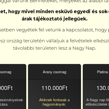
al várunk Benneteket, melyeket az alábbi tábl
ket, hogy mivel minden esküvő egyedi és sok-s
árak tájékoztató jellegűek.
tben vegyétek fel velünk a kapcsolatot, hogy p
 ország területén vállaljuk a felvételek elkés
távolabbi területen lesz a Nagy Nap.
csomag
Arany csomag
Platin
000Ft
110.000Ft
130.
 eseményeinek
Akiknek fontosak a
A Nagy nap f
zása.
hagyományok.
előkészületek