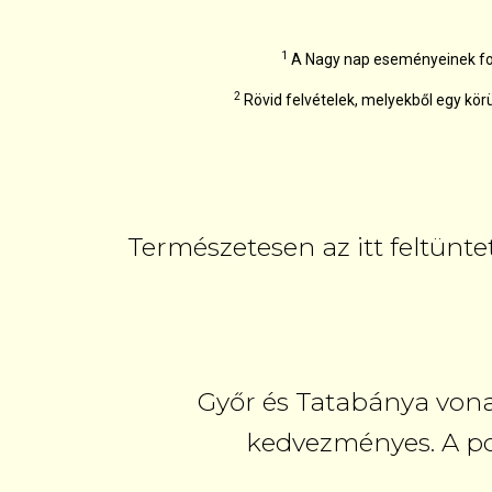
1
A Nagy nap eseményeinek foly
2
Rövid felvételek, melyekből egy kö
Természetesen az itt feltünte
Győr és Tatabánya vonal
kedvezményes. A pon