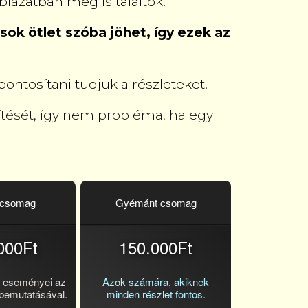
ázatban meg is találtok.
ok ötlet szóba jöhet, így ezek az
ontosítani tudjuk a részleteket.
zítését, így nem probléma, ha egy
a csomag
Gyémánt csomag
000Ft
150.000Ft
ő eseményei az
Azok számára, akiknek
 bemutatásával.
minden részlet fontos.