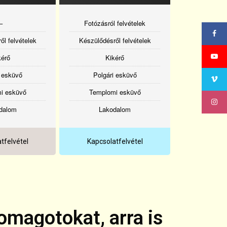
–
Fotózásról felvételek
ől felvételek
Készülődésről felvételek
kérő
Kikérő
i esküvő
Polgári esküvő
i esküvő
Templomi esküvő
dalom
Lakodalom
tfelvétel
Kapcsolatfelvétel
omagotokat, arra is