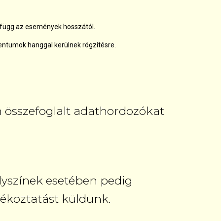
z függ az események hosszától.
entumok hanggal kerülnek rögzítésre.
 összefoglalt adathordozókat
elyszínek esetében pedig
ékoztatást küldünk.