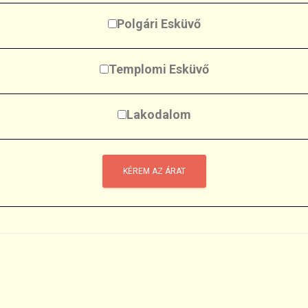
Polgári Esküvő
Templomi Esküvő
Lakodalom