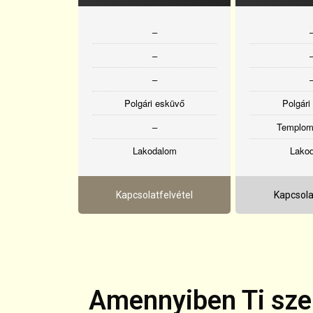
–
–
–
Polgári esküvő
Polgári
–
Templom
Lakodalom
Lako
Kapcsolatfelvétel
Kapcsola
Amennyiben Ti szer