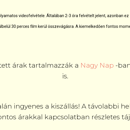
amatos videofelvétele. Általában 2-3 óra felvételt jelent, azonban e
rülbelül 30 perces film kerül összevágásra. A kiemelkedően fontos mom
tett árak tartalmazzák a
Nagy Nap
-ban
is.
án ingyenes a kiszállás! A távolabbi h
tos árakkal kapcsolatban részletes táj