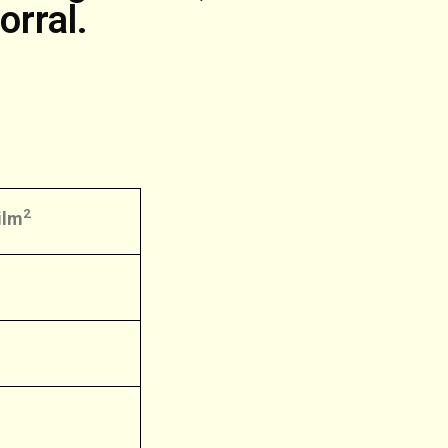
orral.
2
ilm