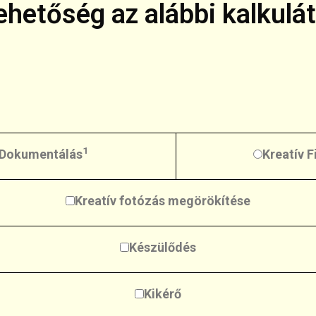
ehetőség az alábbi kalkulát
1
Dokumentálás
Kreatív F
Kreatív fotózás megörökítése
Készülődés
Kikérő